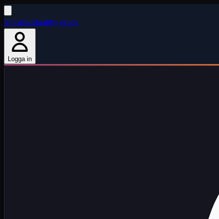
Motståndskraft
by exobe
Logga in